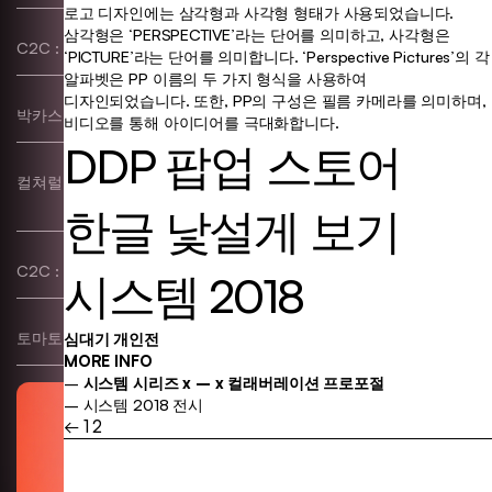
로고 디자인에는 삼각형과 사각형 형태가 사용되었습니다.
삼각형은 ‘PERSPECTIVE’라는 단어를 의미하고, 사각형은
C2C : 한글 레터링 워크숍
Typography, Poster, etc
‘PICTURE’라는 단어를 의미합니다. ‘Perspective Pictures’의 각
알파벳은 PP 이름의 두 가지 형식을 사용하여
디자인되었습니다. 또한, PP의 구성은 필름 카메라를 의미하며,
박카스–S
etc
비디오를 통해 아이디어를 극대화합니다.
DDP 팝업 스토어
컬쳐럴 코드 & 깃발 작업
Identity, Exhibition,
Typography, Poster
한글 낯설게 보기
C2C : 나만의 의자 디자인하기!
Poster, etc
시스템 2018
토마토 컴파운드 버터
Identity, Package
심대기 개인전
MORE INFO
–
시스템 시리즈 x – x 컬래버레이션 프로포절
–
시스템 2018 전시
←
1
2
글